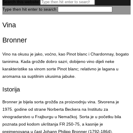
Search this website
Type then hit enter to search
Vina
Bronner
Vino na okusu je jako, voćno, kao Pinot blanc i Chardonnay, bogato
taninima. Kada grožđe dobro sazri, dobijeno vino dijeli neke
karakteristike sa vinom sorte Pinot blanc; relativno je lagana u
aromama sa suptilnim ukusima jabuke.
Istorija
Bronner je bijela sorta grožđa za proizvodnju vina. Stvorena je
1975. godine od strane Norberta Beckera na Institutu za
vinogradarstvo u Frajburgu u Nemačkoj. Sorta je u početku bila
poznata pod kodom ukrštanja FR 250-75, a kasnije je
preimenovana u čast Johann Philipp Bronner (1792-1864),