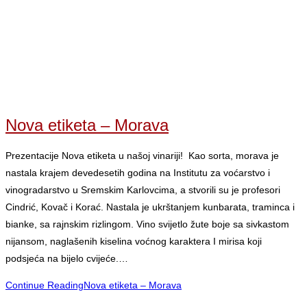
Nova etiketa – Morava
Prezentacije Nova etiketa u našoj vinariji! Kao sorta, morava je
nastala krajem devedesetih godina na Institutu za voćarstvo i
vinogradarstvo u Sremskim Karlovcima, a stvorili su je profesori
Cindrić, Kovač i Korać. Nastala je ukrštanjem kunbarata, traminca i
bianke, sa rajnskim rizlingom. Vino svijetlo žute boje sa sivkastom
nijansom, naglašenih kiselina voćnog karaktera I mirisa koji
podsjeća na bijelo cvijeće.…
Continue Reading
Nova etiketa – Morava