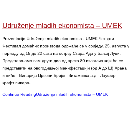
Udruženje mladih ekonomista – UMEK
Prezentacije Udruženje mladih ekonomista - UMEK Четврти
Фестивал домаћих производа одржаће се у сриједу, 25. августа у
периоду од 15 до 22 сата на острву Стара Ада у Бањој Луци.
Представљамо вам други дио од преко 80 излагача који ће се
представити на овогодишњој манифестацији (од А до Ш):Храна
и пиће:- Винарија Црвени Бријег- Витаминка a.д.- Лауфер -
крафт пивара-…
Continue Reading
Udruženje mladih ekonomista – UMEK