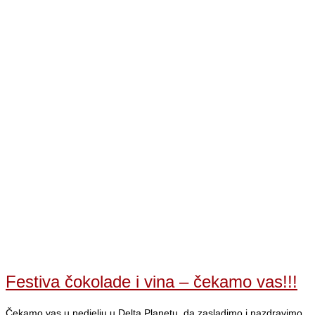
Festiva čokolade i vina – čekamo vas!!!
Čekamo vas u nedjelju u Delta Planetu, da zasladimo i nazdravimo