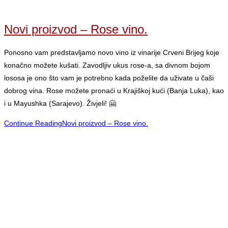
Novi proizvod – Rose vino.
Ponosno vam predstavljamo novo vino iz vinarije Crveni Brijeg koje
konačno možete kušati. Zavodljiv ukus rose-a, sa divnom bojom
lososa je ono što vam je potrebno kada poželite da uživate u čaši
dobrog vina. Rose možete pronaći u Krajiškoj kući (Banja Luka), kao
i u Mayushka (Sarajevo). Živjeli! 🤗
Continue Reading
Novi proizvod – Rose vino.