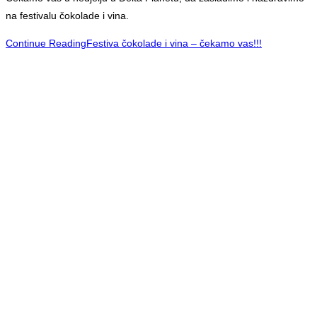
na festivalu čokolade i vina.
Continue Reading
Festiva čokolade i vina – čekamo vas!!!