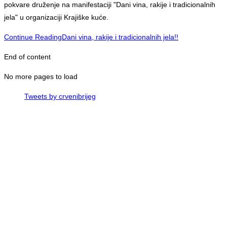
pokvare druženje na manifestaciji "Dani vina, rakije i tradicionalnih
jela" u organizaciji Krajiške kuće.
Continue Reading
Dani vina, rakije i tradicionalnih jela!!
End of content
No more pages to load
Tweets by crvenibrijeg