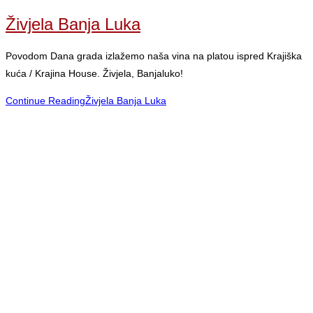
Živjela Banja Luka
Povodom Dana grada izlažemo naša vina na platou ispred Krajiška
kuća / Krajina House. Živjela, Banjaluko!
Continue Reading
Živjela Banja Luka